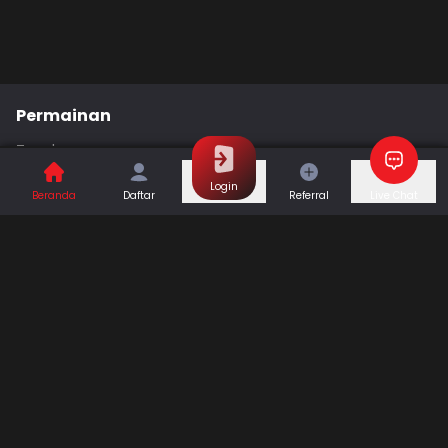
Permainan
Togel
Slot
Casino
Games
Login
Beranda
Daftar
Referral
Live Chat
Sports
Promo
Bantuan & Panduan
Tentang Kami
Syarat dan Ketentuan
Kebijakan Privasi
Pusat Bantuan
Hubungi Kami
F.A.Q
Referral
Blog