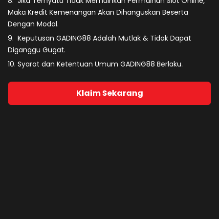
8. Jika Ternyata Tidak Memainkan Permainan Slot Online,
Maka Kredit Kemenangan Akan Dihanguskan Beserta
Dengan Modal.
9. Keputusan GADING88 Adalah Mutlak & Tidak Dapat
Diganggu Gugat.
10. Syarat dan Ketentuan Umum GADING88 Berlaku.
Klaim Sekarang